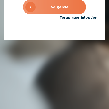
Volgende
chevron_right
Terug naar inloggen